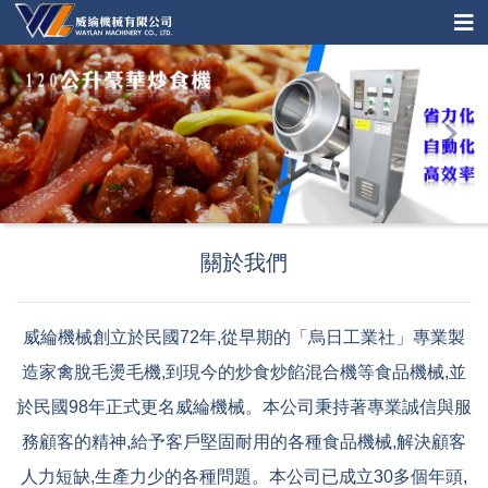
關於我們
威綸機械創立於民國72年,從早期的「烏日工業社」專業製
造家禽脫毛燙毛機,到現今的炒食炒餡混合機等食品機械,並
於民國98年正式更名威綸機械。本公司秉持著專業誠信與服
務顧客的精神,給予客戶堅固耐用的各種食品機械,解決顧客
人力短缺,生產力少的各種問題。本公司已成立30多個年頭,